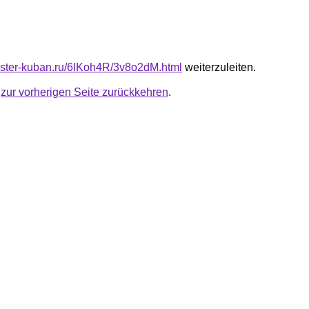
master-kuban.ru/6IKoh4R/3v8o2dM.html
weiterzuleiten.
u
zur vorherigen Seite zurückkehren
.