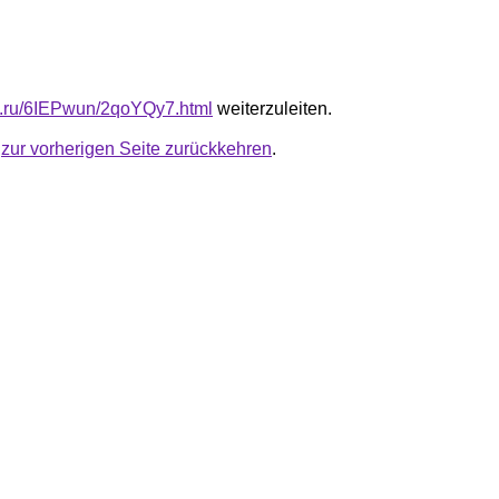
fb.ru/6IEPwun/2qoYQy7.html
weiterzuleiten.
u
zur vorherigen Seite zurückkehren
.