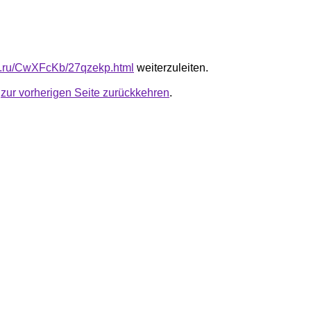
fb.ru/CwXFcKb/27qzekp.html
weiterzuleiten.
u
zur vorherigen Seite zurückkehren
.