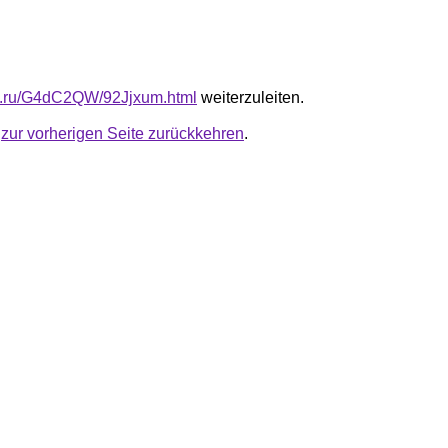
fb.ru/G4dC2QW/92Jjxum.html
weiterzuleiten.
u
zur vorherigen Seite zurückkehren
.