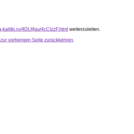
ta-kalitki.ru/4DLf4gu/4cClzzF.html
weiterzuleiten.
u
zur vorherigen Seite zurückkehren
.