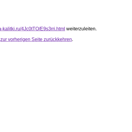
ta-kalitki.ru/4Jc0tTO/E9s3rri.html
weiterzuleiten.
u
zur vorherigen Seite zurückkehren
.