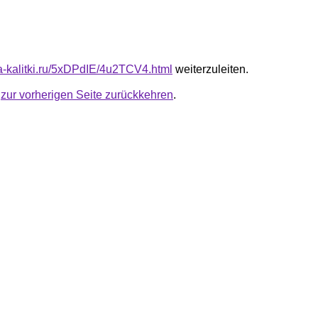
ta-kalitki.ru/5xDPdIE/4u2TCV4.html
weiterzuleiten.
u
zur vorherigen Seite zurückkehren
.