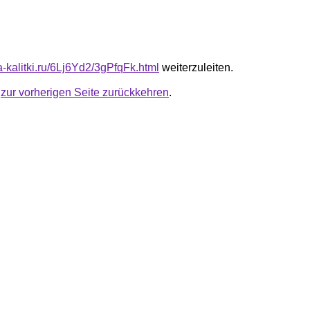
ta-kalitki.ru/6Lj6Yd2/3gPfqFk.html
weiterzuleiten.
u
zur vorherigen Seite zurückkehren
.