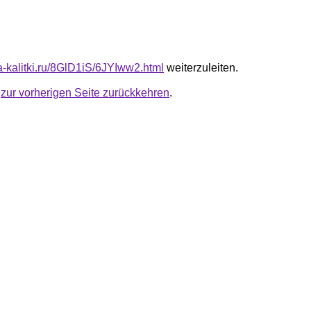
ta-kalitki.ru/8GlD1iS/6JYIww2.html
weiterzuleiten.
u
zur vorherigen Seite zurückkehren
.