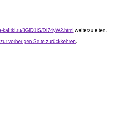
ta-kalitki.ru/8GlD1iS/Di74yW2.html
weiterzuleiten.
u
zur vorherigen Seite zurückkehren
.