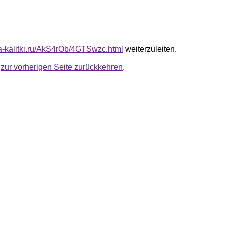
ota-kalitki.ru/AkS4rOb/4GTSwzc.html
weiterzuleiten.
u
zur vorherigen Seite zurückkehren
.