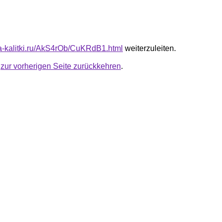
ota-kalitki.ru/AkS4rOb/CuKRdB1.html
weiterzuleiten.
u
zur vorherigen Seite zurückkehren
.