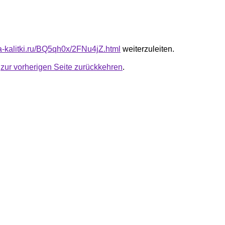
ta-kalitki.ru/BQ5qh0x/2FNu4jZ.html
weiterzuleiten.
u
zur vorherigen Seite zurückkehren
.