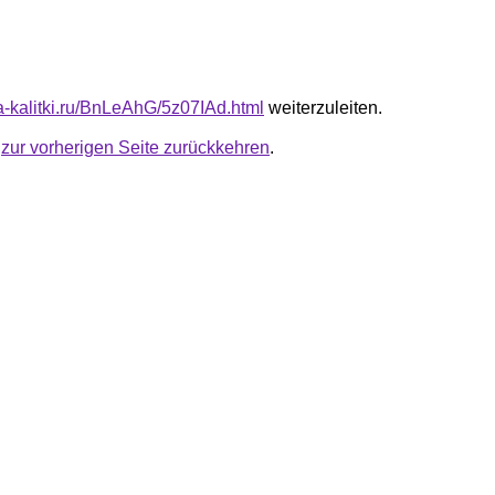
ta-kalitki.ru/BnLeAhG/5z07IAd.html
weiterzuleiten.
u
zur vorherigen Seite zurückkehren
.