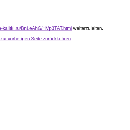
ota-kalitki.ru/BnLeAhG/HVp3TAT.html
weiterzuleiten.
u
zur vorherigen Seite zurückkehren
.