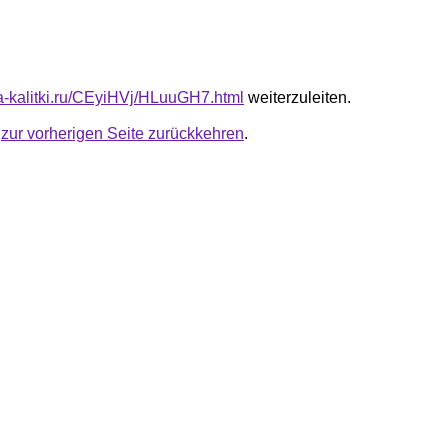
ota-kalitki.ru/CEyiHVj/HLuuGH7.html
weiterzuleiten.
u
zur vorherigen Seite zurückkehren
.