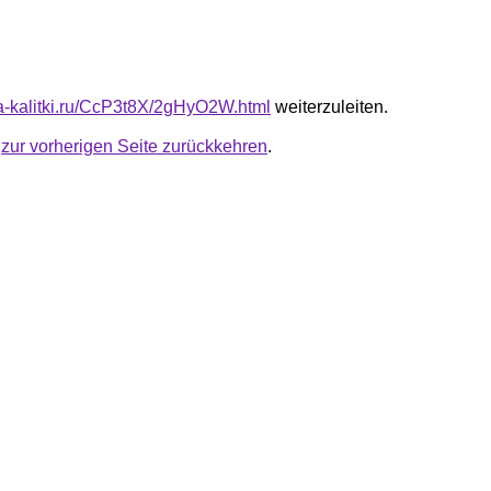
ota-kalitki.ru/CcP3t8X/2gHyO2W.html
weiterzuleiten.
u
zur vorherigen Seite zurückkehren
.