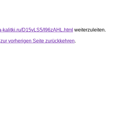
ta-kalitki.ru/D15vLS5/I96zAHL.html
weiterzuleiten.
u
zur vorherigen Seite zurückkehren
.