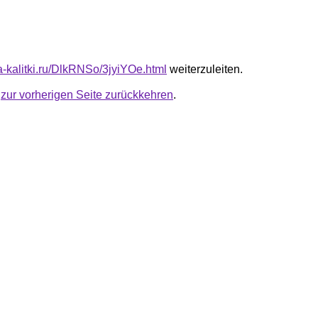
ta-kalitki.ru/DlkRNSo/3jyiYOe.html
weiterzuleiten.
u
zur vorherigen Seite zurückkehren
.