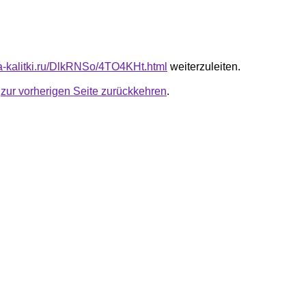
ota-kalitki.ru/DlkRNSo/4TO4KHt.html
weiterzuleiten.
u
zur vorherigen Seite zurückkehren
.