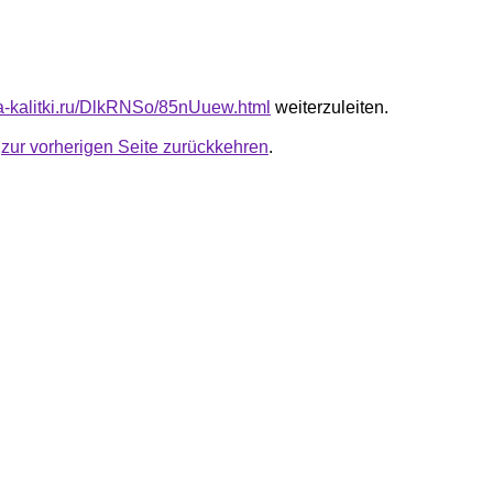
ota-kalitki.ru/DlkRNSo/85nUuew.html
weiterzuleiten.
u
zur vorherigen Seite zurückkehren
.