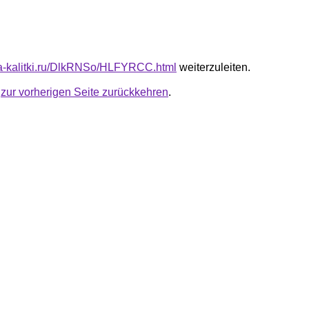
ota-kalitki.ru/DlkRNSo/HLFYRCC.html
weiterzuleiten.
u
zur vorherigen Seite zurückkehren
.