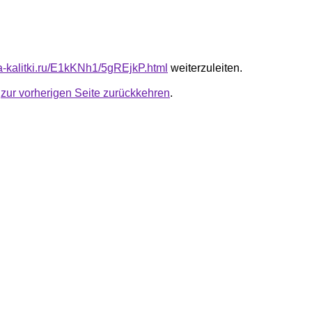
ta-kalitki.ru/E1kKNh1/5gREjkP.html
weiterzuleiten.
u
zur vorherigen Seite zurückkehren
.