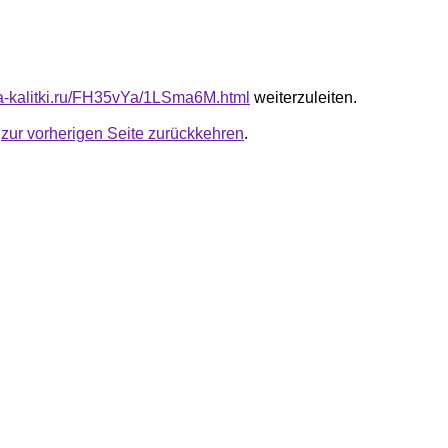
ota-kalitki.ru/FH35vYa/1LSma6M.html
weiterzuleiten.
u
zur vorherigen Seite zurückkehren
.